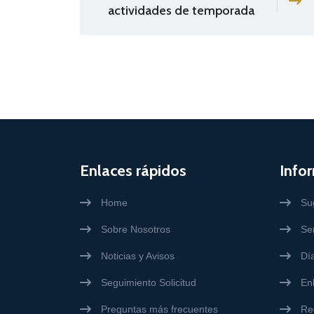
actividades de temporada
Enlaces rápidos
Info
Home
Su
Sobre Nosotros
Ser
Noticias y Avisos
Día
Seguimiento Solicitud
En
Preguntas más frecuentes
Re