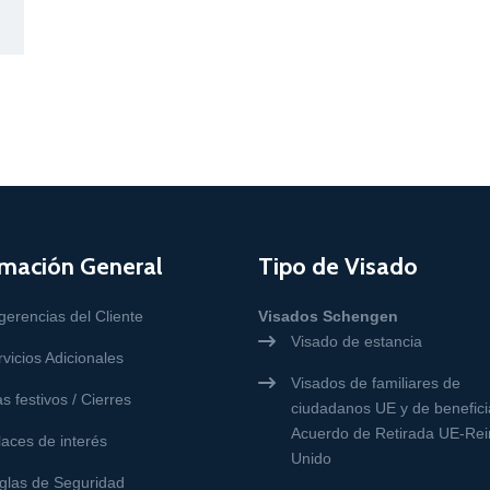
rmación General
Tipo de Visado
gerencias del Cliente
Visados Schengen
Visado de estancia
vicios Adicionales
Visados de familiares de
s festivos / Cierres
ciudadanos UE y de benefici
Acuerdo de Retirada UE-Rei
laces de interés
Unido
glas de Seguridad