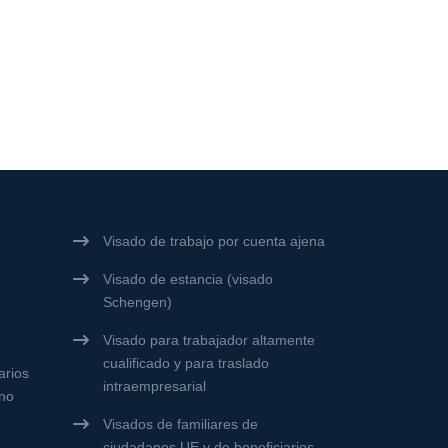
Visado de trabajo por cuenta ajena
Visado de estancia (visado
Schengen)
Visado para trabajador altamente
cualificado y para traslado
arios
intraempresarial
no
Visados de familiares de
ciudadanos UE y de beneficiarios